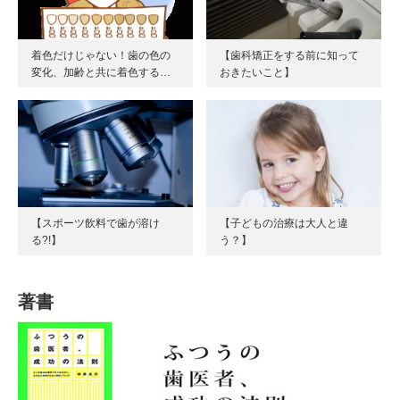
着色だけじゃない！歯の色の
【歯科矯正をする前に知って
変化、加齢と共に着色する…
おきたいこと】
【スポーツ飲料で歯が溶け
【子どもの治療は大人と違
る?!】
う？】
著書