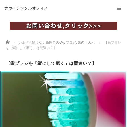
ナカイデンタルオフィス
Home
いまさら聞けない歯医者のQA
,
ブログ
,
歯の手入れ
【歯ブラシ
を「縦にして磨く」は間違い？】
【歯ブラシを「縦にして磨く」は間違い？】