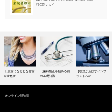
#2023 ナカイ…
【 虫歯になるとなぜ歯
【歯科矯正を始める前
【喫煙が及ぼすインプ
が変色す…
の基礎知識…
ラントへの…
オンライン問診票