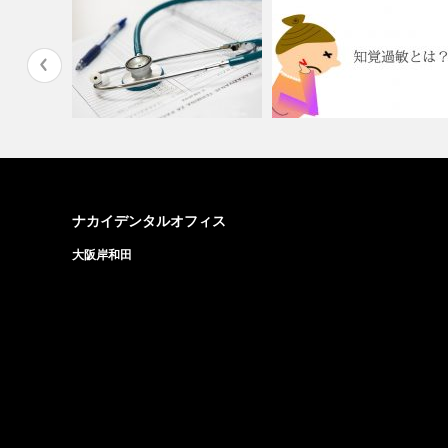
ば大丈
【来院者の声を聞く「初診カウ
ンセリング」…
知覚過敏ってなんですか？
ナカイデンタルオフィス
大阪岸和田