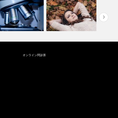
スポーツ飲料で歯が溶け
オンライン問診票
?!】
【その症状、顎関節症かも？】
【補綴（ほ