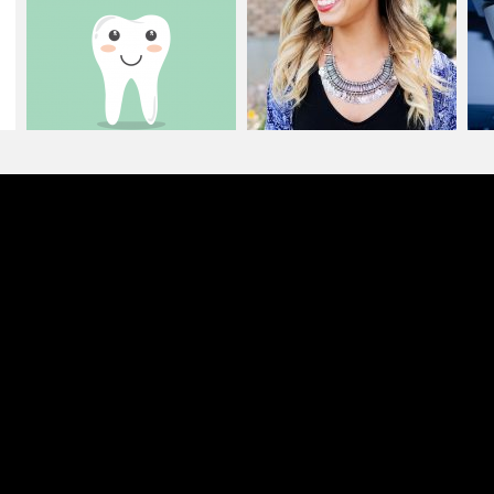
【サイナスリフトでのインプラ
【 虫歯になるとなぜ歯が変色
【
ント治療】
するのか？ …
る