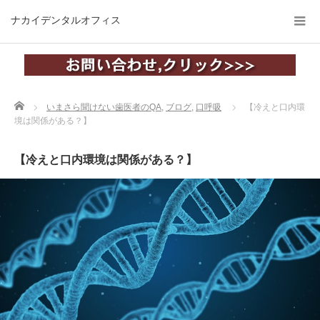
ナカイデンタルオフィス
Home
いまさら聞けない歯医者のQA
,
ブログ
,
口呼吸
【冷えと口内環
境は関係がある？】
【冷えと口内環境は関係がある？】